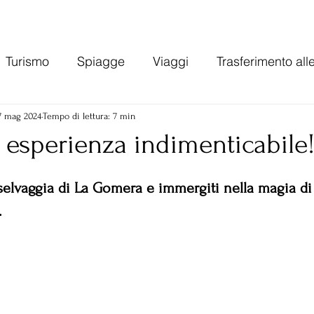
Turismo
Spiagge
Viaggi
Trasferimento all
Gran Canaria
Varie
Tasse e costo della vita can
7 mag 2024
Tempo di lettura: 7 min
 esperienza indimenticabile
ie
Economia Spagna
 selvaggia di La Gomera e immergiti nella magia di
.