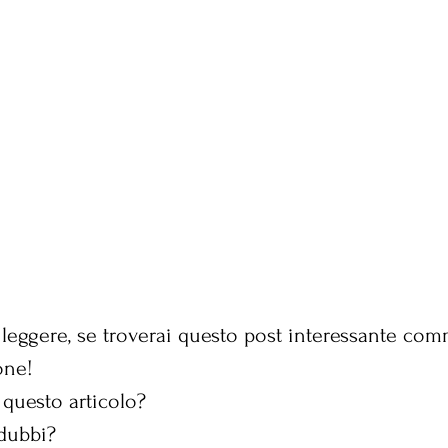
a leggere, se troverai questo post interessante co
one!
 questo articolo?
dubbi?