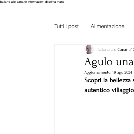
Italiano alle canarie informazioni di prima mano
Tutti i post
Alimentazione
Trasporti Gran Canaria
Italiano alle Canarie
1
Agulo una
Aggiornamento:
19 ago 2024
Lanzarote
varie
var
Scopri la bellezza
autentico villaggio