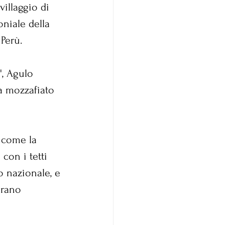
illaggio di 
oniale della 
 Perù.
", Agulo 
a mozzafiato 
o come la 
con i tetti 
o nazionale, e 
erano 