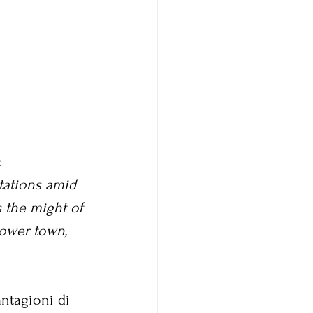
:
tations amid 
s the might of 
lower town, 
antagioni di 