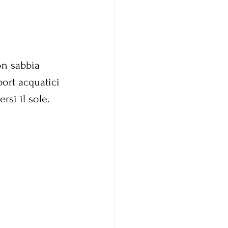
on sabbia 
ort acquatici 
rsi il sole.