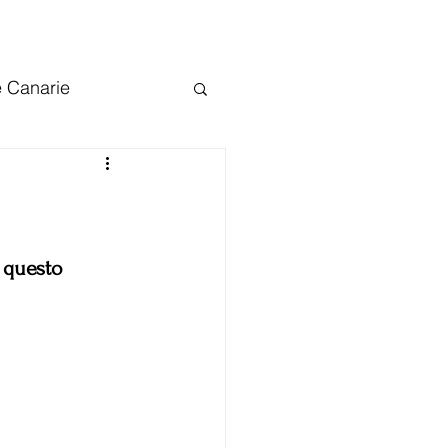
e Canarie
arie
Tenerife
!
 questo 