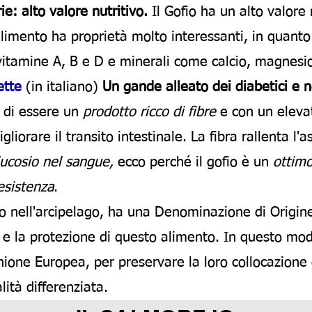
ie: alto valore nutritivo.
Il Gofio ha un alto valore 
alimento ha proprietà molto interessanti, in quant
 vitamine A, B e D e minerali come calcio, magnesio
ette
(in italiano)
Un gande alleato dei diabetici e 
o di essere un
prodotto ricco di fibre
e con un elevat
iorare il transito intestinale. La fibra rallenta l'
glucosio nel sangue,
ecco perché il gofio è un
ottimo
esistenza
.
o nell'arcipelago, ha una Denominazione di Origine
 e la protezione di questo alimento. In questo modo,
Unione Europea, per preservare la loro collocazion
lità differenziata.