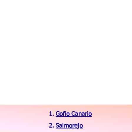
Gofio Canario
Salmorejo