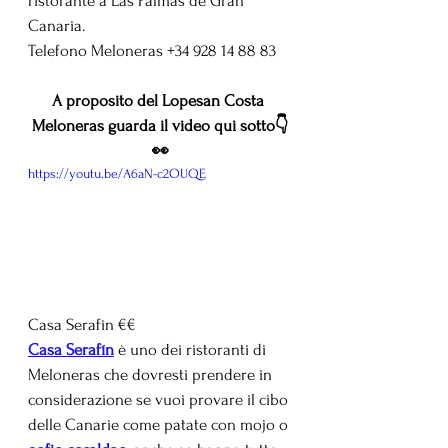
ristorante a Las Palmas de Gran 
Canaria. 
Telefono Meloneras +34 928 14 88 83
A proposito del Lopesan Costa 
Meloneras guarda il video qui sotto👇
👀
https://youtu.be/A6aN-c2OUQE
Casa Serafin €€
Casa Serafín
 è uno dei ristoranti di 
Meloneras che dovresti prendere in 
considerazione se vuoi provare il cibo 
delle Canarie come patate con mojo o 