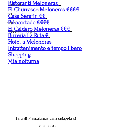
Ristoranti Meloneras 
Lanzarote
El Churrasco Meloneras €€€€ 
varie
Casa Serafin €€
Palocortado €€€€
varie
El Caldero Meloneras €€€
Economia Spagna
Birreria La Ruta €
Hotel a Meloneras
Intrattenimento e tempo libero
Shopping
Vita notturna
Faro di Maspalomas dalla spiaggia di 
Meloneras