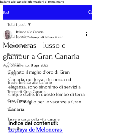
Italiano alle canarie informazioni di prima mano
Post
Tutti i post
Italiano alle Canarie
Tutti i post
31 ott 2022
Tempo di lettura: 6 min
Meloneras - lusso e
Alimentazione
glamour a Gran Canaria
Turismo
Spiagge
Aggiornamento:
8 apr 2025
Definito il miglio d'oro di Gran 
Viaggi
Canaria, qui lusso, ricchezza ed 
Trasferimento alle Canarie
eleganza, sono sinonimo di servizi a 
Trasporti Gran Canaria
cinque stelle. In questo lembo di terra 
Gran Canaria
trovi il meglio per le vacanze a Gran 
Canaria.
Varie
Tasse e costo della vita canarie
Indice dei contenuti:
Tenerife
La playa de Meloneras 