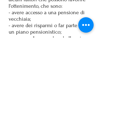
l'ottenimento, che sono: 
- avere accesso a una pensione di 
vecchiaia;
- avere dei risparmi o far parte di 
un piano pensionistico;
- avere un "seguro de salud" ossia 
un'assicurazione sanitaria
Queste sono alcune delle 
condizioni che aiutano a 
concedere i mutui agli anziani, 
insieme ad un avallo.
Per scrivere questo post ho impiegato del 
tempo, se ti è piaciuto metti “mi piace" e 
condividilo. Grazie!
Vuoi essere sempre informato di quello che 
pubblico nel blog? Sarai il primo a leggere i 
miei nuovi post pubblicati e riceverai la 
newsletter con le ultime notizie dalle Canarie 
e molto altro! 
Iscriviti ora!
 Nessun costo, nessun impegno 