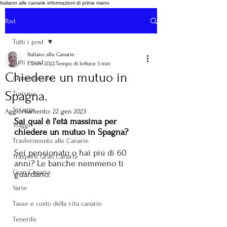
Italiano alle canarie informazioni di prima mano
Post
Tutti i post
Italiano alle Canarie
Tutti i post
17 nov 2022
Tempo di lettura: 3 min
Chiedere un mutuo in
Alimentazione
Spagna.
Turismo
Spiagge
Aggiornamento:
22 gen 2023
Sai qual è l'età massima per 
Viaggi
chiedere un mutuo in Spagna?
Trasferimento alle Canarie
Sei pensionato o hai più di 60 
Trasporti Gran Canaria
anni? Le banche nemmeno ti 
Gran Canaria
guardano.
Varie
Tasse e costo della vita canarie
Tenerife