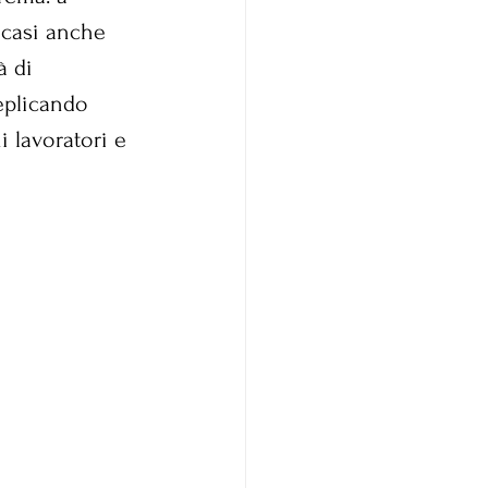
 casi anche 
à di 
eplicando 
i lavoratori e 