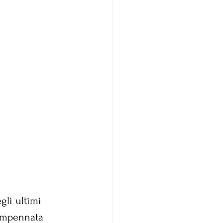
egli ultimi 
impennata 