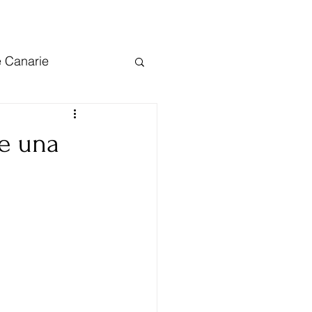
e Canarie
arie
Tenerife
re una