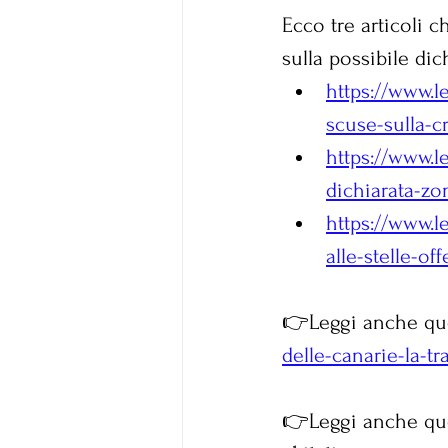
Ecco tre articoli 
sulla possibile di
https://www.l
scuse-sulla-cr
https://www.l
dichiarata-zo
https://www.l
alle-stelle-of
👉Leggi anche que
delle-canarie-la-tra
👉Leggi anche que