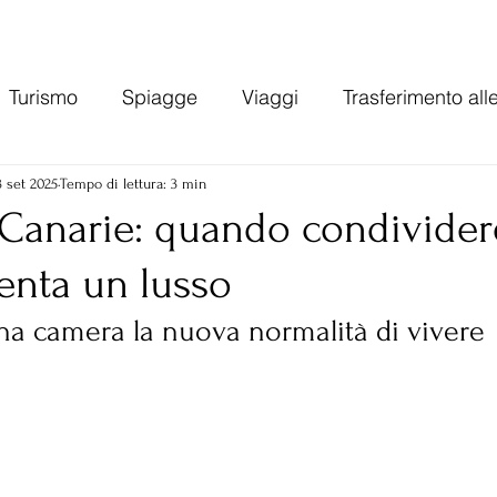
Turismo
Spiagge
Viaggi
Trasferimento all
Gran Canaria
Varie
Tasse e costo della vita can
3 set 2025
Tempo di lettura: 3 min
le Canarie: quando condivide
enta un lusso
ie
Economia Spagna
a camera la nuova normalità di vivere