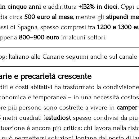
in cinque anni
 e addirittura 
+132% in dieci
. Oggi 
dia circa 
500 euro al mese
, mentre gli 
stipendi me
assi di Spagna, spesso compresi tra 
1.200 e 1.300 e
appena 
800–900 euro
 in alcuni settori.
log: Italiano alle Canarie seguimi anche sul canale
narie e precarietà crescente
diti e costi abitativi ha trasformato la condivisione
conomica e temporanea – in una necessità costos
e più persone sono costrette a vivere in 
camper
 metri quadrati (
estudios
), spesso condivisi da più 
 situazione è ancora più critica: chi lavora nella ris
 può permettersi soluzioni lontane dal posto di la