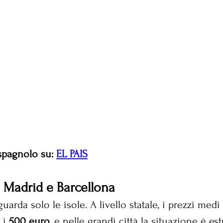
 spagnolo su: 
EL PAIS
 Madrid e Barcellona
uarda solo le isole. A livello statale, i prezzi medi
 i 
500 euro
, e nelle grandi città la situazione è es