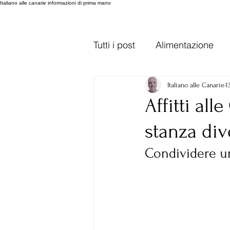
Italiano alle canarie informazioni di prima mano
Tutti i post
Alimentazione
Trasporti Gran Canaria
Italiano alle Canarie
1
Affitti al
stanza div
Lanzarote
varie
var
Condividere un