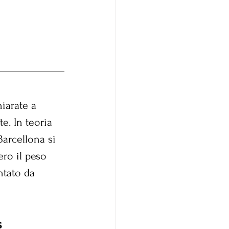
iarate a 
e. In teoria 
Barcellona si 
ero il peso 
ntato da 
s