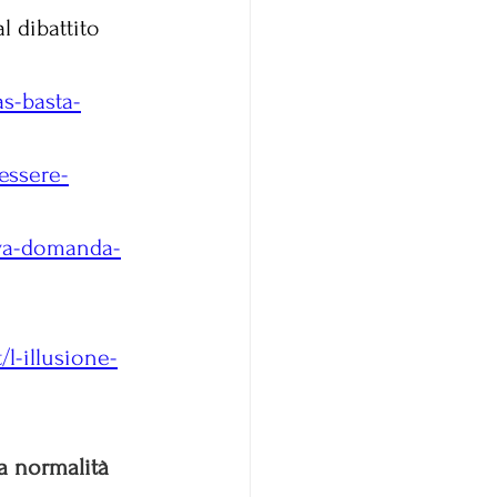
l dibattito 
s-basta-
essere-
iva-domanda-
/l-illusione-
a normalità 