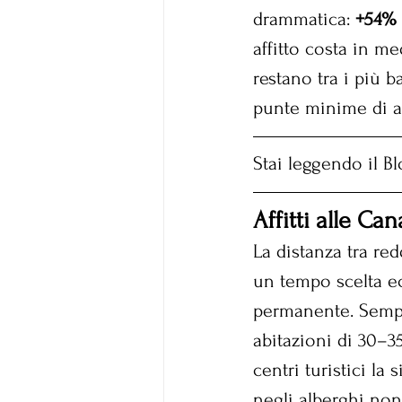
drammatica: 
+54% 
affitto costa in me
restano tra i più b
punte minime di 
Stai leggendo il B
Affitti alle Ca
La distanza tra red
un tempo scelta e
permanente. Sempr
abitazioni di 30–35
centri turistici la
negli alberghi non