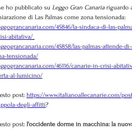
che ho pubblicato su 
Leggo Gran Canaria
 riguardo a
chiarazione di Las Palmas come zona tensionada:
eggograncanaria.com/45846/la-sindaca-di-las-palma
isi-abitativa/
eggograncanaria.com/45858/las-palmas-attende-di-
na-tensionada/
eggograncanaria.com/46116/canarie-in-crisi-abitat
ferta-al-lumicino/
sto post: 
https://www.italianoallecanarie.com/post
ppola-degli-affitti
?
sto post: 
l'occidente dorme in macchina: la nuov