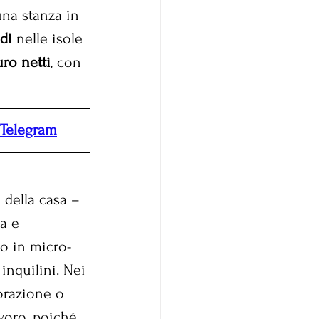
una stanza in 
di
 nelle isole 
uro netti
, con 
Telegram
 della casa – 
a e 
 o in micro-
inquilini. Nei 
torazione o 
voro, poiché 