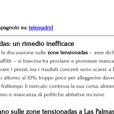
 spagnolo su: 
telemadrid
as: un rimedio inefficace
, la discussione sulle 
zone tensionadas
 – aree dich
-affitti – si trascina tra proclami e promesse mancat
re i prezzi, ma i risultati concreti sono scarsi: a 
lo attorno al 10%, troppo poco per alleggerire davv
l frattempo il mercato continua la sua corsa, alime
smo e mancanza di politiche abitative incisive.
liano sulle zone tensionadas a Las Palma