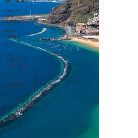
alle Canarie
Trasporti
Gran
Canaria
Gran
Canaria
Varie
Tasse e
costo della
vita canarie
Tenerife
Lanzarote
varie
varie
Economia
Spagna