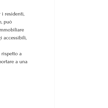
i residenti, 
e, può 
 immobiliare 
 accessibili, 
 rispetto a 
ortare a una  