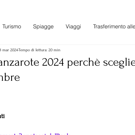
Turismo
Spiagge
Viaggi
Trasferimento all
Gran Canaria
Varie
Tasse e costo della vita can
8 mar 2024
Tempo di lettura: 20 min
anzarote 2024 perchè sceglie
mbre
ie
Economia Spagna
ti