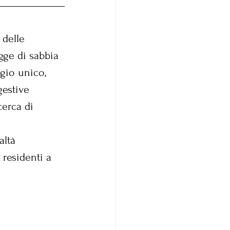
delle 
gge di sabbia 
gio unico, 
gestive 
cerca di 
altà 
residenti a 