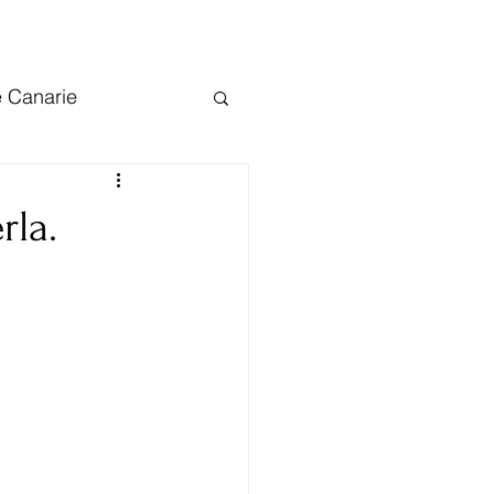
e Canarie
arie
Tenerife
rla.