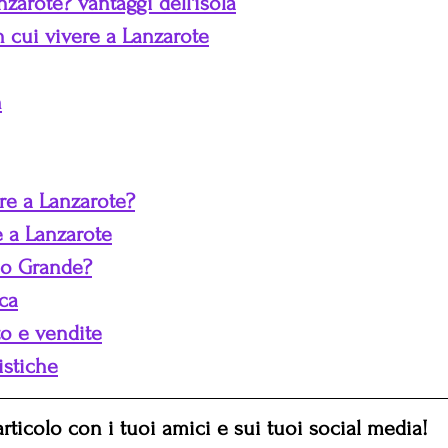
nzarote? vantaggi dell'isola
n cui vivere a Lanzarote
n
re a Lanzarote?
e a Lanzarote
 o Grande?
ica
to e vendite
stiche
rticolo con i tuoi amici e sui tuoi social media!