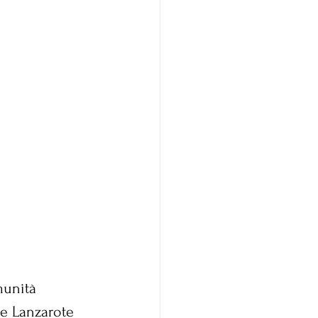
munità 
re Lanzarote 