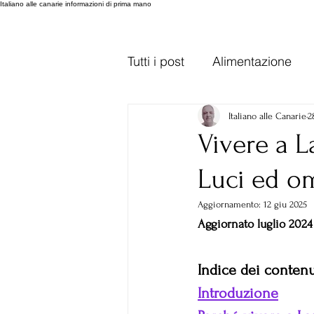
Italiano alle canarie informazioni di prima mano
Tutti i post
Alimentazione
Trasporti Gran Canaria
Italiano alle Canarie
2
Vivere a L
Luci ed o
Lanzarote
varie
var
Aggiornamento:
12 giu 2025
Aggiornato luglio 2024
Indice dei contenu
Introduzione