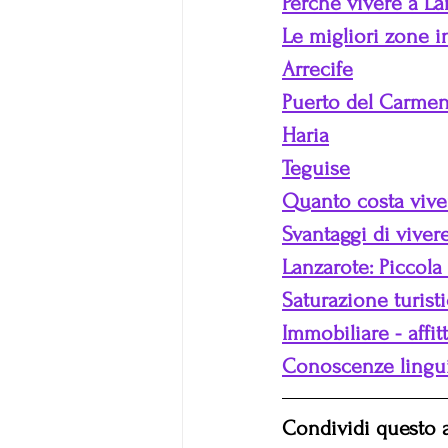
Perché vivere a La
Le migliori zone i
Arrecife
Puerto del Carme
Haria
Teguise
Quanto costa vive
Svantaggi di viver
Lanzarote: Piccola
Saturazione turist
Immobiliare - affit
Conoscenze lingui
Condividi questo a