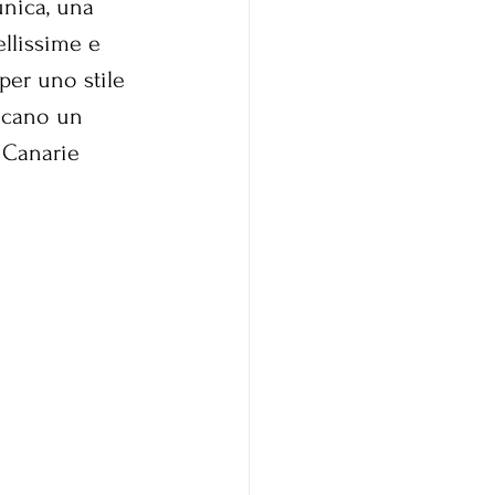
nica, una 
ellissime e 
per uno stile 
iocano un 
 Canarie 
 