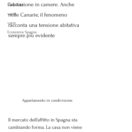
l’abitazione in camere. Anche 
Lanzarote
varie
nelle Canarie, il fenomeno 
varie
racconta una tensione abitativa 
Economia Spagna
sempre più evidente
Appartamento in condivisione
Il mercato dell’affitto in Spagna sta 
cambiando forma. La casa non viene 