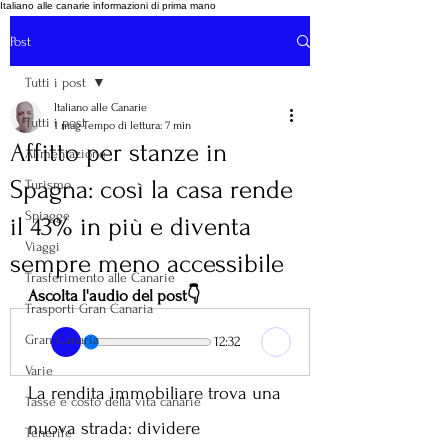
Italiano alle canarie informazioni di prima mano
Post
Tutti i post
Italiano alle Canarie
Tutti i post
1 mag
Tempo di lettura: 7 min
Affitto per stanze in
Alimentazione
Spagna: così la casa rende
Turismo
Spiagge
il 43% in più e diventa
Viaggi
sempre meno accessibile
Trasferimento alle Canarie
Ascolta l'audio del post👇
Trasporti Gran Canaria
Gran Canaria
12:32
Varie
La rendita immobiliare trova una 
Tasse e costo della vita canarie
nuova strada: dividere 
Tenerife